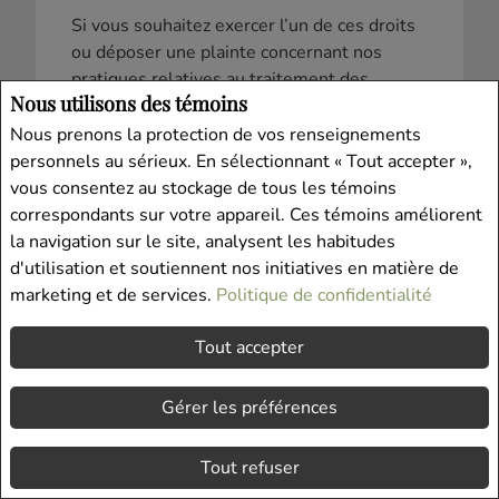
Si vous souhaitez exercer l’un de ces droits
ou déposer une plainte concernant nos
pratiques relatives au traitement des
Nous utilisons des témoins
données, veuillez consulter la section
« Comment communiquer avec nous au
Nous prenons la protection de vos renseignements
sujet de la présente déclaration de
personnels au sérieux. En sélectionnant « Tout accepter »,
confidentialité ou comment déposer une
vous consentez au stockage de tous les témoins
plainte » ci-dessous.
correspondants sur votre appareil. Ces témoins améliorent
la navigation sur le site, analysent les habitudes
Combien de temps conservons-nous vos
d'utilisation et soutiennent nos initiatives en matière de
données personnelles?
marketing et de services.
Politique de confidentialité
La durée de conservation de vos données
personnelles est déterminée par un certain
Tout accepter
nombre de facteurs, notamment le motif
d’utilisation de ces données personnelles,
Gérer les préférences
la nature de notre relation d’affaires avec
vous et nos obligations légales.
Tout refuser
Comment apportons-nous des modifications