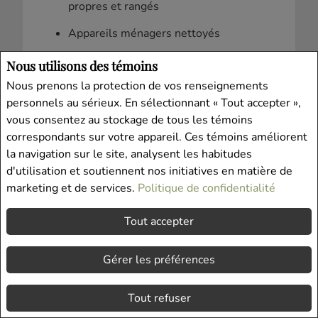
propres et rangés
Appareils ménagers nettoyés
Tables de travail de la cuisine
Nous utilisons des témoins
nettoyées et scintillantes
Nous prenons la protection de vos renseignements
Toutes les lumières allumées
personnels au sérieux. En sélectionnant « Tout accepter »,
vous consentez au stockage de tous les témoins
Climatiseur en route s’il fait chaud
correspondants sur votre appareil. Ces témoins améliorent
dehors
la navigation sur le site, analysent les habitudes
d'utilisation et soutiennent nos initiatives en matière de
Air frais dans la maison
marketing et de services.
Politique de confidentialité
Cheminée allumée par temps frais
Tout accepter
Vestibules et escaliers propres
Rideaux ouverts pendant la journée
Gérer les préférences
Moquettes passées récemment à
l’aspirateur
Tout refuser